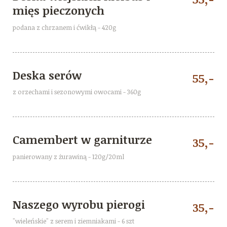
mięs pieczonych
podana z chrzanem i ćwikłą - 420g
Deska serów
55,-
z orzechami i sezonowymi owocami - 360g
Camembert w garniturze
35,-
panierowany z żurawiną - 120g/20ml
Naszego wyrobu pierogi
35,-
"wieleńskie" z serem i ziemniakami - 6 szt