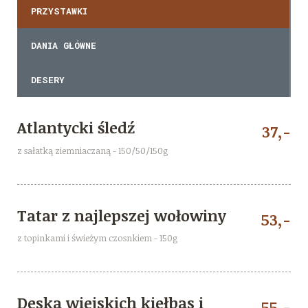
PRZYSTAWKI
DANIA GŁÓWNE
DESERY
Atlantycki śledź
37,-
z sałatką ziemniaczaną - 150/50/150g
Tatar z najlepszej wołowiny
53,-
z topinkami i świeżym czosnkiem - 150g
Deska wiejskich kiełbas i
55,-