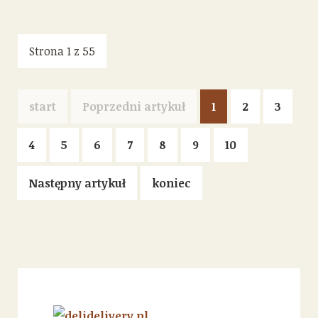
Strona 1 z 55
start
Poprzedni artykuł
1
2
3
4
5
6
7
8
9
10
Następny artykuł
koniec