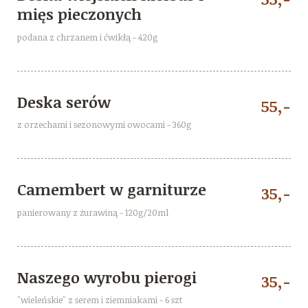
mięs pieczonych
podana z chrzanem i ćwikłą - 420g
Deska serów
55,-
z orzechami i sezonowymi owocami - 360g
Camembert w garniturze
35,-
panierowany z żurawiną - 120g/20ml
Naszego wyrobu pierogi
35,-
"wieleńskie" z serem i ziemniakami - 6 szt