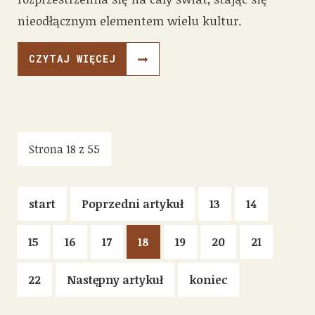
nieodłącznym elementem wielu kultur.
CZYTAJ WIĘCEJ
Strona 18 z 55
start
Poprzedni artykuł
13
14
15
16
17
18
19
20
21
22
Następny artykuł
koniec