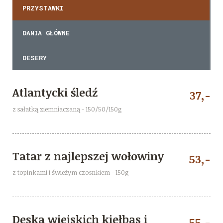
PRZYSTAWKI
DANIA GŁÓWNE
DESERY
Atlantycki śledź
37,-
z sałatką ziemniaczaną - 150/50/150g
Tatar z najlepszej wołowiny
53,-
z topinkami i świeżym czosnkiem - 150g
Deska wiejskich kiełbas i
55,-