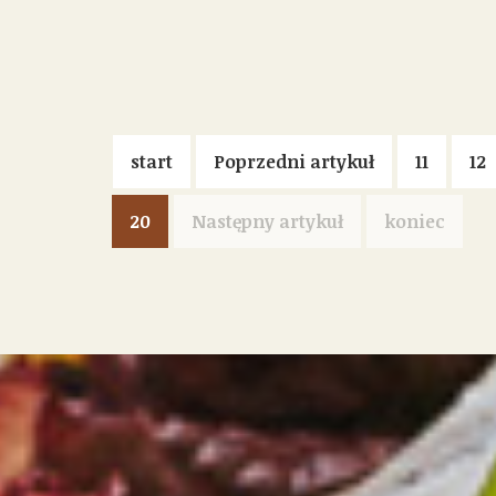
start
Poprzedni artykuł
11
12
20
Następny artykuł
koniec