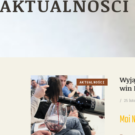
AKTUALNOŚCI
Wyją
AKTUALNOŚCI
win 
25 lut
Moi N