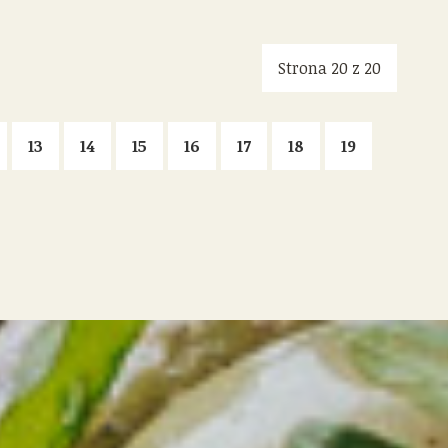
Strona 20 z 20
13
14
15
16
17
18
19