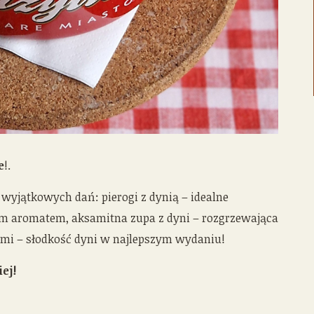
e
!.
 wyjątkowych dań: pierogi z dynią – idealne
m aromatem, aksamitna zupa z dyni – rozgrzewająca
ybami – słodkość dyni w najlepszym wydaniu!
ej!