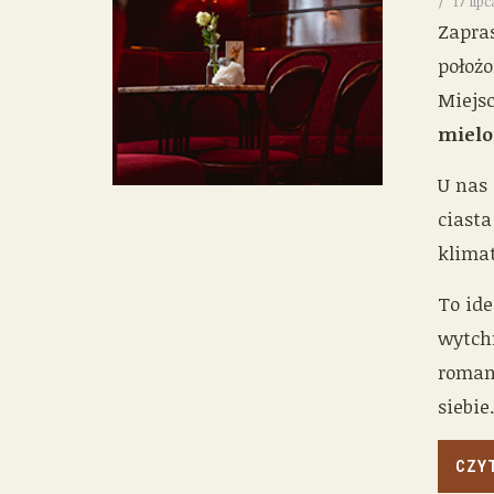
17 lip
Zapra
położ
Miejsc
mielo
U nas
ciasta
klima
To ide
wytch
roman
siebie
CZY