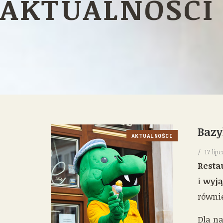
AKTUALNOŚCI
Bazy
AKTUALNOŚCI
17 lip
Resta
i
wyją
równi
Dla n