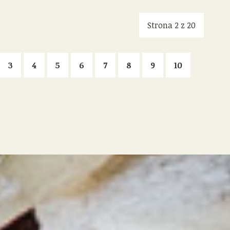
Strona 2 z 20
3
4
5
6
7
8
9
10