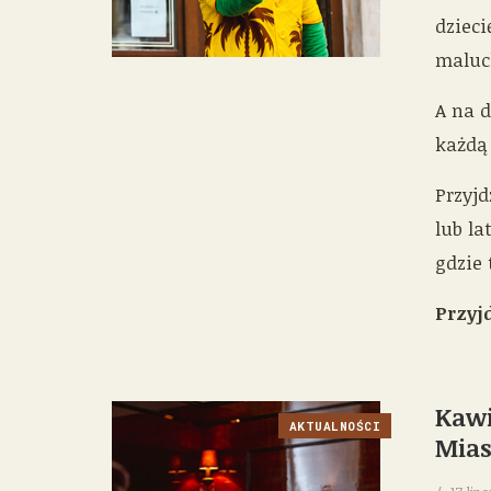
dzieci
maluc
A na d
każdą 
Przyjd
lub la
gdzie 
Przyj
Kawi
AKTUALNOŚCI
Mias