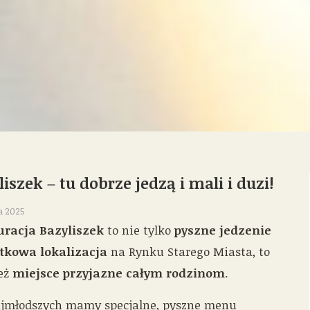
liszek – tu dobrze jedzą i mali i duzi!
ca 2025
uracja Bazyliszek
to nie tylko
pyszne jedzenie
tkowa lokalizacja
na Rynku Starego Miasta, to
eż
miejsce przyjazne całym rodzinom
.
ajmłodszych mamy specjalne, pyszne menu