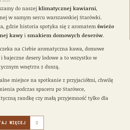
ca 2025
szamy do naszej
klimatycznej kawiarni
,
onej w samym sercu warszawskiej Starówki.
a, gdzie historia spotyka się z aromatem
świeżo
nej kawy
i
smakiem domowych deserów
.
 czeka na Ciebie aromatyczna kawa, domowe
 i bajeczne desery lodowe a to wszystko w
tycznym wnętrzu z duszą.
alne miejsce na spotkanie z przyjaciółmi, chwilę
nienia podczas spaceru po Starówce,
tyczną randkę czy małą przyjemność tylko dla
.
TAJ WIĘCEJ