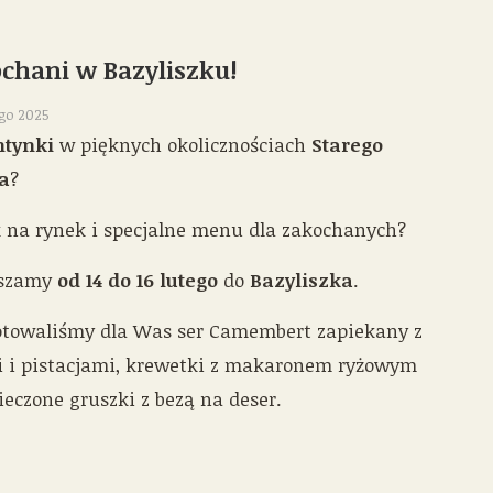
chani w Bazyliszku!
ego 2025
tynki
w pięknych okolicznościach
Starego
a
?
 na rynek i specjalne menu dla zakochanych?
aszamy
od 14 do 16 lutego
do
Bazyliszka
.
otowaliśmy dla Was ser Camembert zapiekany z
i i pistacjami, krewetki z makaronem ryżowym
ieczone gruszki z bezą na deser.