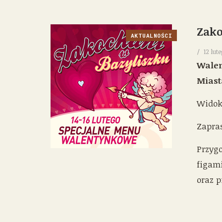
Zako
AKTUALNOŚCI
12 lut
Walen
Miast
Widok
Zapr
Przyg
figam
oraz p