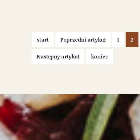
start
Poprzedni artykuł
1
2
Następny artykuł
koniec