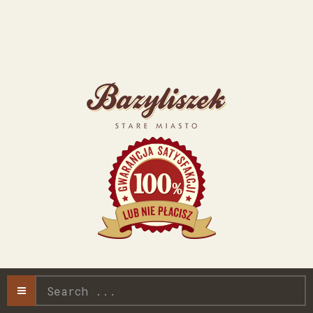
Search
...