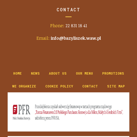
CONTACT
Phone:
22 831 18 41
Email:
info@bazyliszek.waw.pl
HOME
NEWS
ABOUT US
OUR MENU
PROMOTIONS
WE ORGANIZE
COOKIE POLICY
CONTACT
SITE MAP