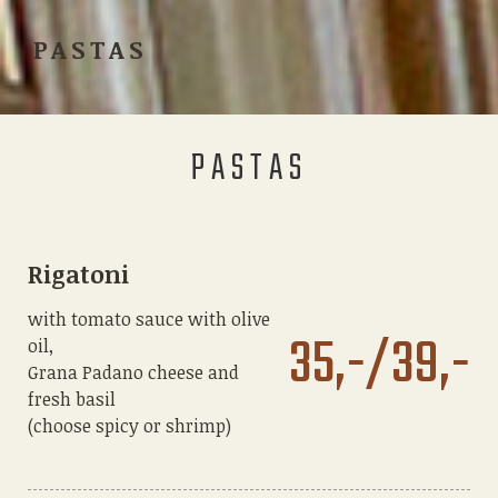
PASTAS
PASTAS
Rigatoni
with tomato sauce with olive
35,-/39,-
oil,
Grana Padano cheese and
fresh basil
(choose spicy or shrimp)