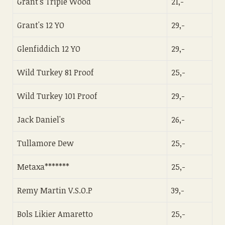
Grant's Triple Wood
21,-
Grant's 12 YO
29,-
Glenfiddich 12 YO
29,-
Wild Turkey 81 Proof
25,-
Wild Turkey 101 Proof
29,-
Jack Daniel's
26,-
Tullamore Dew
25,-
Metaxa*******
25,-
Remy Martin V.S.O.P
39,-
Bols Likier Amaretto
25,-