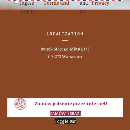
I agree
Terms and
and
Privacy
with the
conditions
the
policy
LOCALIZATION
Rynek Starego Miasta 1/3
00-272 Warszawa
Zamów jedzenie przez internet!
ZAMÓW TERAZ!
Toggle Bar