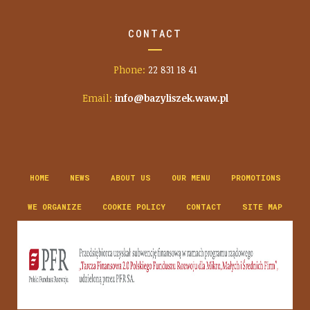
CONTACT
Phone:
22 831 18 41
Email:
info@bazyliszek.waw.pl
HOME
NEWS
ABOUT US
OUR MENU
PROMOTIONS
WE ORGANIZE
COOKIE POLICY
CONTACT
SITE MAP