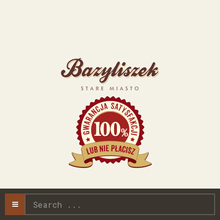
Search
...