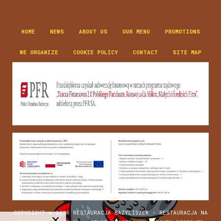
HOME
NEWS
ABOUT US
OUR MENU
PROMOTIONS
WE ORGANIZE
COOKIE POLICY
CONTACT
SITE MAP
COPYRIGHT © 2026 RESTAURACJA BAZYLISZEK - RESTAURACJA NA
×