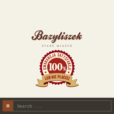
Search
...