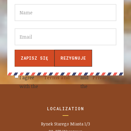
I agree
Terms and
and
Privacy
with the
conditions
the
policy
LOCALIZATION
Rynek Starego Miasta 1/3